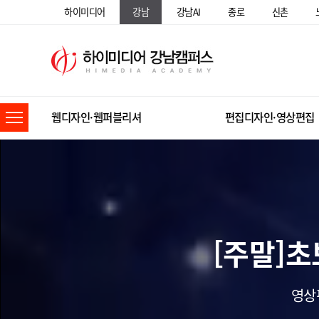
하이미디어
강남
강남AI
종로
신촌
웹디자인·웹퍼블리셔
편집디자인·영상편집
[주말]초
영상