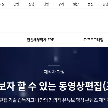
노원
안산
성남
안양
구리
일산
동탄
남
전산세무회계·ERP
IT·프로그래밍
재직자 과정
보자 할 수 있는 동영상편집
편집 기술 습득하고 나만의 창의적 유튜브 영상 콘텐츠 제작하