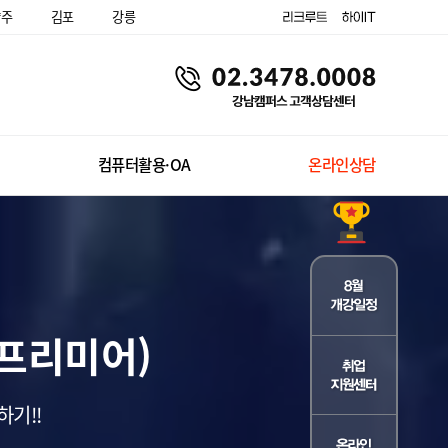
양주
김포
강릉
컴퓨터활용·OA
온라인상담
(프리미어)
기!!