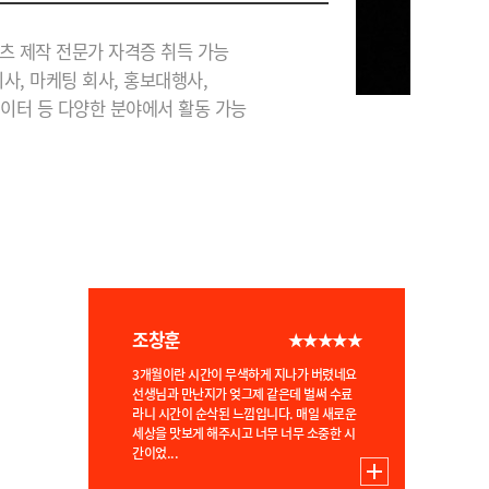
실무에서...
츠 제작 전문가 자격증 취득 가능
사, 마케팅 회사, 홍보대행사,
에이터 등 다양한 분야에서 활동 가능
최ㅇㅇ
★★★★★
처음에 수업 못 따라갈까봐 걱정했는데 강사
님께서 차근차근 가르쳐주셔서 금방 이해하고
익혔습니다 후에 다른 자격증 취득하게 될때
도 여기 와서 공부하고 싶어요 유익한 시간이
었습니다!
조창훈
★★★★★
3개월이란 시간이 무색하게 지나가 버렸네요
선생님과 만난지가 엊그제 같은데 벌써 수료
라니 시간이 순삭된 느낌입니다. 매일 새로운
세상을 맛보게 해주시고 너무 너무 소중한 시
간이었...