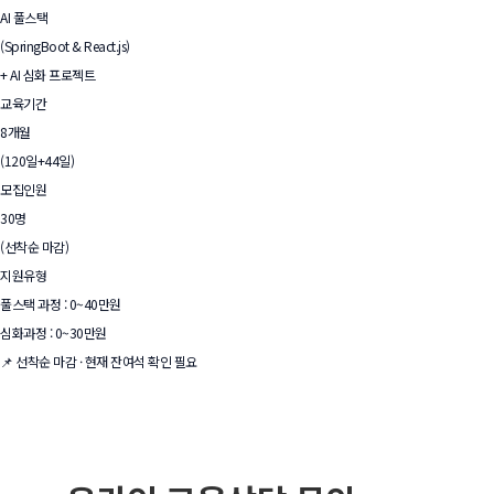
AI 풀스택
(SpringBoot & React.js)
+ AI 심화 프로젝트
교육기간
8개월
(120일+44일)
모집인원
30명
(선착순 마감)
지원유형
풀스택 과정 : 0~40만원
심화과정 : 0~30만원
📌 선착순 마감 · 현재 잔여석 확인 필요