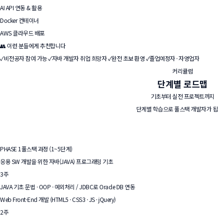
AI API 연동 & 활용
Docker 컨테이너
AWS 클라우드 배포
👥 이런 분들에게 추천합니다
✓
비전공자 참여 가능
✓
자바 개발자 취업 희망자
✓
완전 초보 환영
✓
졸업예정자 · 자영업자
커리큘럼
단계별
로드맵
기초부터 실전 프로젝트까지
단계별 학습으로 풀스택 개발자가 됩
PHASE 1
풀스택 과정 (1~5단계)
응용 SW 개발을 위한 자바(JAVA) 프로그래밍 기초
3주
JAVA 기초 문법 · OOP · 예외처리 / JDBC로 Oracle DB 연동
Web Front-End 개발 (HTML5 · CSS3 · JS · jQuery)
2주