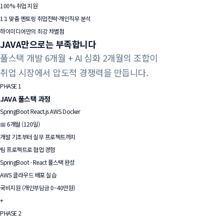
100% 취업 지원
1:1 맞춤 멘토링 취업전략·개인직무 분석
하이미디어만의 최강 차별점
JAVA만으로는
부족합니다
풀스택 개발 6개월 + AI 심화 2개월의 조합이
취업 시장에서 압도적 경쟁력을 만듭니다.
PHASE 1
JAVA 풀스택 과정
SpringBoot
React.js
AWS
Docker
📅 6개월 (120일)
개발 기초부터 실무 프로젝트까지
팀 프로젝트로 협업 경험
SpringBoot · React 풀스택 완성
AWS 클라우드 배포 실습
국비지원 (개인부담금 0~40만원)
+
PHASE 2