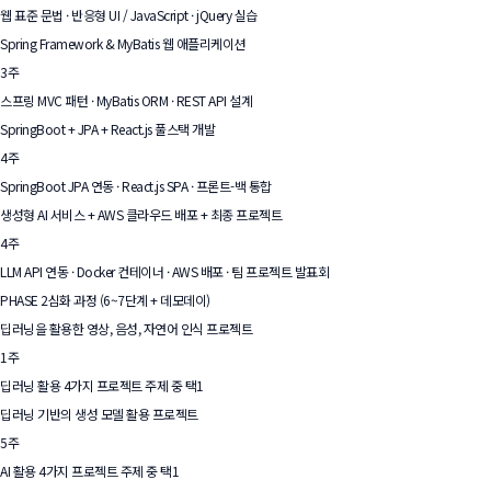
웹 표준 문법 · 반응형 UI / JavaScript · jQuery 실습
Spring Framework & MyBatis 웹 애플리케이션
3주
스프링 MVC 패턴 · MyBatis ORM · REST API 설계
SpringBoot + JPA + React.js 풀스택 개발
4주
SpringBoot JPA 연동 · React.js SPA · 프론트-백 통합
생성형 AI 서비스 + AWS 클라우드 배포 + 최종 프로젝트
4주
LLM API 연동 · Docker 컨테이너 · AWS 배포 · 팀 프로젝트 발표회
PHASE 2
심화 과정 (6~7단계 + 데모데이)
딥러닝을 활용한 영상, 음성, 자연어 인식 프로젝트
1주
딥러닝 활용 4가지 프로젝트 주제 중 택1
딥러닝 기반의 생성 모델 활용 프로젝트
5주
AI 활용 4가지 프로젝트 주제 중 택1