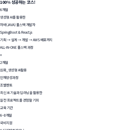
100% 성공하는 코스!
6개월
생성형 AI를 활용한
자바(JAVA) 풀스택 개발자
SpringBoot & React.js
기획 → 설계 → 개발 → AWS 배포까지
ALL-IN-ONE 풀스택 과정
+
2개월
심화_생성형 AI활용
인재양성과정
조별멘토
최신 AI 기술과 딥러닝을 활용한
실전 프로젝트를 경험할 기회
교육 기간
6~8개월
국비지원