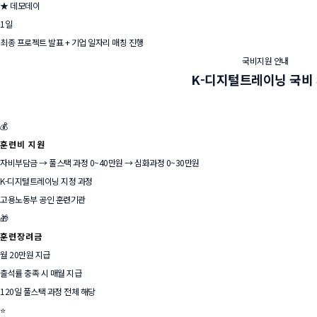
★ 데모데이
1일
최종 프로젝트 발표 + 기업 일자리 매칭 진행
국비지원 안내
K-디지털트레이닝
국비
💰
훈련비 지원
자비부담금
→ 풀스택 과정 0~40만원
→ 심화과정 0~30만원
K-디지털트레이닝 지정 과정
고용노동부 공인 훈련기관
🎁
훈련장려금
월 20만원 지급
출석률 충족 시 매월 지급
120일 풀스택 과정 전체 해당
⭐