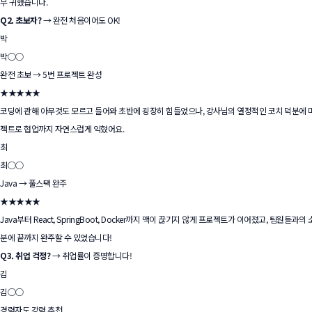
무 귀했습니다.
Q2. 초보자?
→ 완전 처음이어도 OK!
박
박○○
완전 초보 → 5번 프로젝트 완성
★★★★★
코딩에 관해 아무것도 모르고 들어와 초반에 굉장히 힘들었으나, 강사님의 열정적인 코치 덕분에 
젝트로 협업까지 자연스럽게 익혔어요.
최
최○○
Java → 풀스택 완주
★★★★★
Java부터 React, SpringBoot, Docker까지 맥이 끊기지 않게 프로젝트가 이어졌고, 팀원
분에 끝까지 완주할 수 있었습니다!
Q3. 취업 걱정?
→ 취업률이 증명합니다!
김
김○○
경력자도 강력 추천