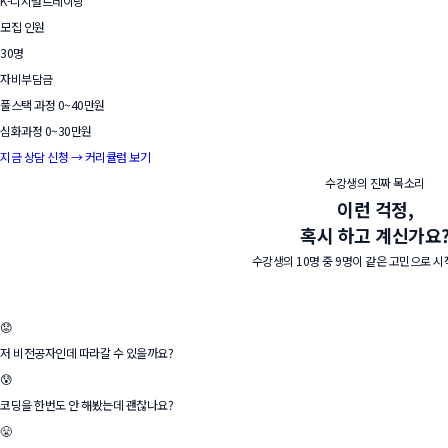
K-디지털트레이닝
모집 인원
30명
자비부담금
풀스택 과정 0~40만원
심화과정 0~30만원
지금 상담 신청 →
커리큘럼 보기
수강생의 진짜 목소리
이런 걱정,
혹시 하고 계신가요
수강생의 10명 중 9명이 같은 고민으로 
😟
저 비전공자인데 따라갈 수 있을까요?
😰
코딩을 한번도 안 해봤는데 괜찮나요?
😤