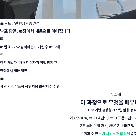
💼 발표 당일 현장 채용 면접
발표 당일,
현장에서 채용으로
이어집니다
🏢
매 발표회마다 참석하는 IT 기업 수
8~12개
🎯
현직 개발자 · 채용 담당자가 직접 평가 후
현장에서 채용 제안
💼
지난 기수 발표회 직후
채용 연락 다수 수령
과정 소개
이 과정으로
무엇을 배우
LLM 기반 생성형 AI 모델 활용 능
자바(SpringBoot) 백엔드, React 프론트엔
기획부터 설계, 개발, AWS 기반 배포 
수행할 수 있는
AI 서비스 개발 능력
을 