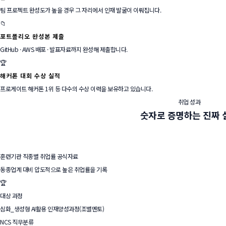
팀 프로젝트 완성도가 높을 경우 그 자리에서 인재 발굴이 이뤄집니다.
📁
포트폴리오 완성본 제출
GitHub · AWS 배포 · 발표자료까지 완성해 제출합니다.
🏆
해커톤 대회 수상 실적
프로게이트 해커톤 1위 등 다수의 수상 이력을 보유하고 있습니다.
취업 성과
숫자로 증명하는
진짜 
훈련기관 직종별 취업률 공식자료
동종업계 대비 압도적으로 높은 취업률을 기록
🏆
대상 과정
심화_생성형 AI활용 인재양성과정(조별멘토)
NCS 직무분류