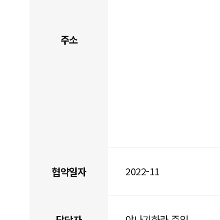
주소
2022-11
협약일자
야나기하라 주임
담당자