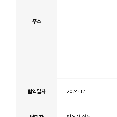
주소
2024-02
협약일자
박우진 상무
담당자