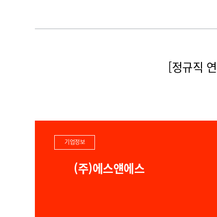
[정규직 연
기업정보
(주)에스얜에스