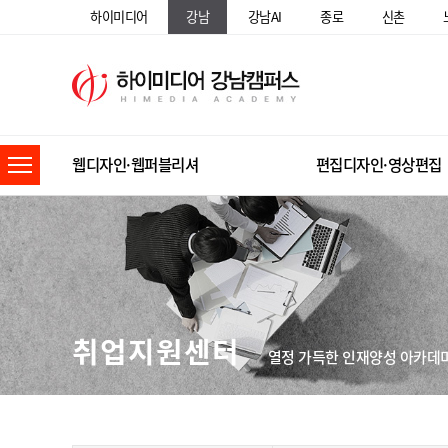
하이미디어
강남
강남AI
종로
신촌
웹디자인·웹퍼블리셔
편집디자인·영상편집
취업지원센터
열정 가득한 인재양성 아카데