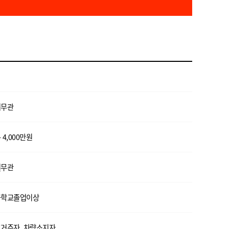
력무관
 4,000만원
별무관
등학교졸업이상
거주자, 차량소지자