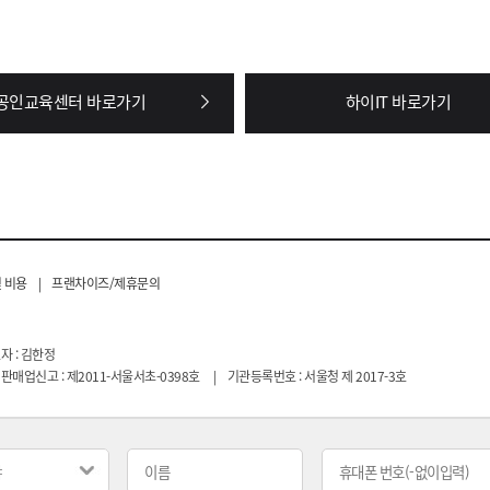
공인교육센터 바로가기
하이IT 바로가기
 비용
|
프랜차이즈/제휴문의
자 : 김한정
판매업신고 : 제2011-서울서초-0398호
|
기관등록번호 : 서울청 제 2017-3호