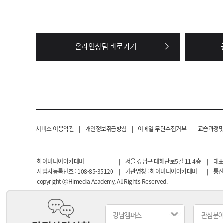
온라인상담 바로가기
서비스 이용약관
|
개인정보취급방침
|
이메일 무단수집거부
|
교습과정및
하이미디어아카데미
|
서울 강남구 테헤란로5길 11 4층
|
대표
사업자등록번호 : 108-85-35120
|
기관명칭 : 하이미디어아카데미
|
통신
copyright ⓒHimedia Academy, All Rights Reserved.