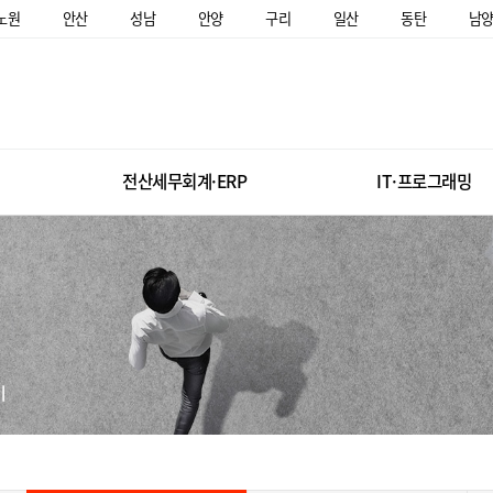
노원
안산
성남
안양
구리
일산
동탄
남
전산세무회계·ERP
IT·프로그래밍
미