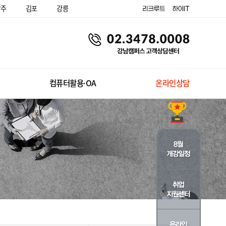
양주
김포
강릉
컴퓨터활용·OA
온라인상담