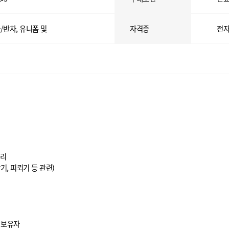
/반차, 유니폼 및
자격증
전자
관리
기, 피뢰기 등 관련)
증 보유자