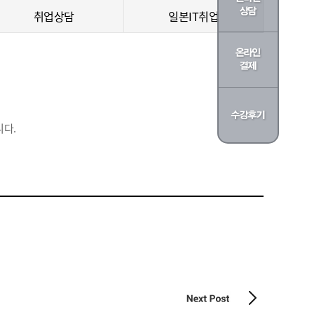
취업상담
일본IT취업
다.