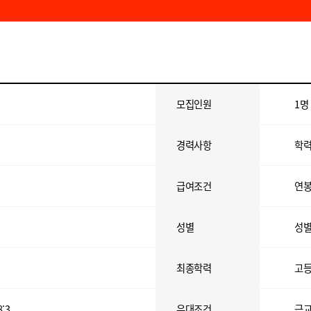
모집인원
1명
경력사항
학
급여조건
연봉
성별
성
최종학력
고
8:3
우대조건
근교