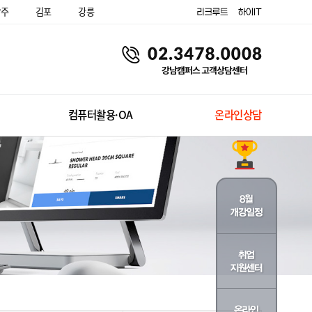
양주
김포
강릉
컴퓨터활용·OA
온라인상담