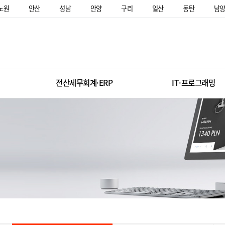
노원
안산
성남
안양
구리
일산
동탄
남
전산세무회계·ERP
IT·프로그래밍